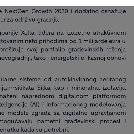
egije NextGen Growth 2030 i dodatno osnažuje
er za održivu gradnju
panije Xella, lidera na izuzetno atraktivnom
ektovanim neto prihodima od 1 milijarde evra u
oširuje svoj portfolio građevinskih rešenja
ogradnji, tako i energetski efikasnoj obnovi
larne sisteme od autoklaviranog aeriranog
um-silikata Silka, kao i mineralnu izolaciju
snaženi naprednom digitalnom platformom
teligencije (AI) i informacionog modelovanja
ne modele zgrada sa digitalno upravljanom
ogućavaju pametni građevinski procesi i
trenutku kada su potrebni.