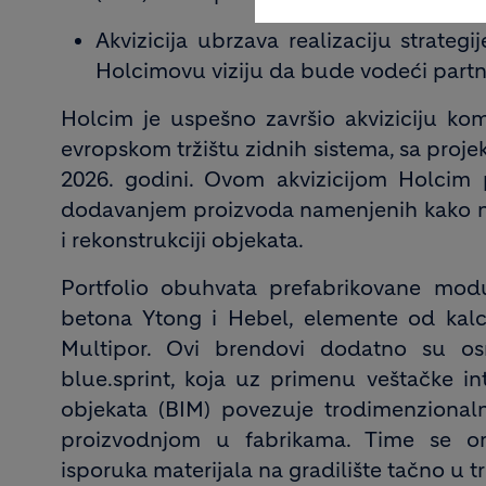
Akvizicija ubrzava realizaciju strat
Holcimovu viziju da bude vodeći partn
Holcim je uspešno završio akviziciju kom
evropskom tržištu zidnih sistema, sa proj
2026. godini. Ovom akvizicijom Holcim pr
dodavanjem proizvoda namenjenih kako nov
i rekonstrukciji objekata.
Portfolio obuhvata prefabrikovane modu
betona Ytong i Hebel, elemente od kalcij
Multipor. Ovi brendovi dodatno su o
blue.sprint, koja uz primenu veštačke in
objekata (BIM) povezuje trodimenzional
proizvodnjom u fabrikama. Time se om
isporuka materijala na gradilište tačno u 