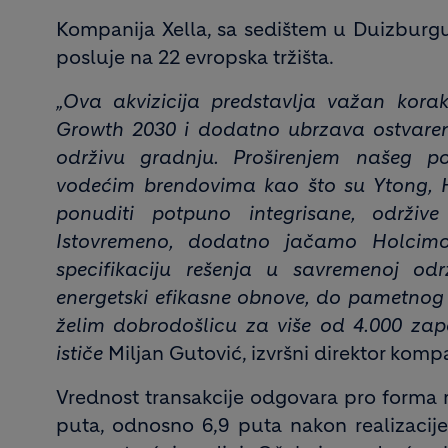
Kompanija Xella, sa sedištem u Duizburgu
posluje na 22 evropska tržišta.
„Ova akvizicija predstavlja važan korak
Growth 2030 i dodatno ubrzava ostvaren
održivu gradnju. Proširenjem našeg por
vodećim brendovima kao što su Ytong, H
ponuditi potpuno integrisane, održiv
Istovremeno, dodatno jačamo Holcimov
specifikaciju rešenja u savremenoj odr
energetski efikasne obnove, do pametnog
želim dobrodošlicu za više od 4.000 zap
ističe
Miljan Gutović, izvršni direktor komp
Vrednost transakcije odgovara pro forma 
puta, odnosno 6,9 puta nakon realizacije