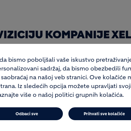
IZICIJU KOMPANIJE XE
 da bismo poboljšali vaše iskustvo pretraživan
rsonalizovani sadržaj, da bismo obezbedili fun
 tržištu zidnih sistema, sa projektovanim neto
i saobraćaj na našoj veb stranici. Ove kolačiće m
godini
strana. Iz sledećih opcija možete upravljati svo
 rešenja za Holcim, zasnovana na vodećim
znajte više o našoj politici grupnih kolačića.
ka i Multipor
atnu vrednost, uz očekivane godišnje EBITDA
Odbaci sve
Prihvati sve kolačiće
 godine i pozitivan doprinos zaradi po akciji