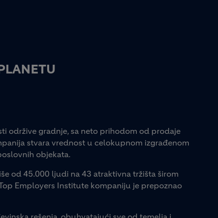
 PLANETU
ti održive gradnje, sa neto prihodom od prodaje
Kompanija stvara vrednost u celokupnom izgrađenom
 poslovnih objekata.
e od 45.000 ljudi na 43 atraktivna tržišta širom
, a Top Employers Institute kompaniju je prepoznao
evinska rešenja, obuhvatajući sve od temelja i