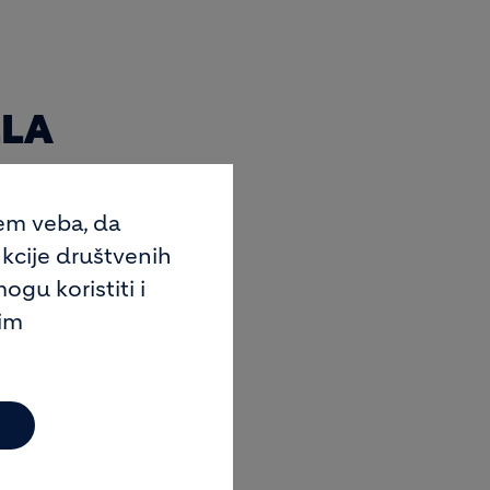
LLA
jem veba, da
kcije društvenih
ogu koristiti i
jim