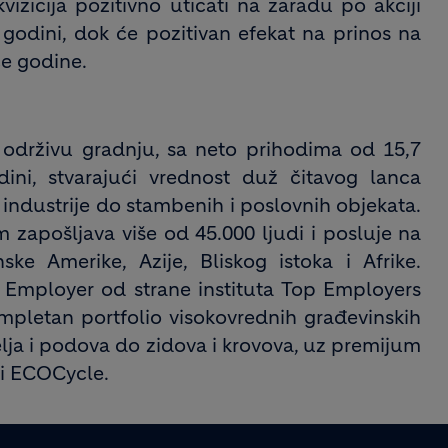
vizicija pozitivno uticati na zaradu po akciji
 godini, dok će pozitivan efekat na prinos na
će godine.
 održivu gradnju, sa neto prihodima od 15,7
dini, stvarajući vrednost duž čitavog lanca
 industrije do stambenih i poslovnih objekata.
 zapošljava više od 45.000 ljudi i posluje na
nske Amerike, Azije, Bliskog istoka i Afrike.
Employer od strane instituta Top Employers
mpletan portfolio visokovrednih građevinskih
elja i podova do zidova i krovova, uz premijum
i ECOCycle.