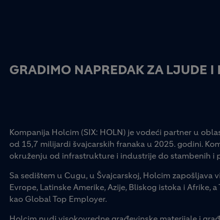
GRADIMO NAPREDAK ZA LJUDE I
Kompanija Holcim (SIX: HOLN) je vodeći partner u oblas
od 15,7 milijardi švajcarskih franaka u 2025. godini. 
okruženju od infrastrukture i industrije do stambenih i
Sa sedištem u Cugu, u Švajcarskoj, Holcim zapošljava viš
Evrope, Latinske Amerike, Azije, Bliskog istoka i Afrike
kao Global Top Employer.
Holcim nudi visokovredne građevinske materijale i građ