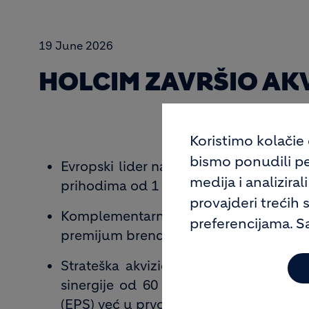
19 June 2026
HOLCIM ZAVRŠIO AKV
Koristimo kolačie
bismo ponudili pe
Evropski lider na izuzetno atraktivnom
medija i analiziral
prihodima od 1 milijarde evra u 2026. 
provajderi trećih 
Komplementarna ponuda građevinskih
preferencijama. Sa
premijum brendovima Ytong, Hebel, Sil
Strateška akvizicija koja donosi dod
sinergije od 60 miliona evra od treće
(EPS) već u prvoj godini