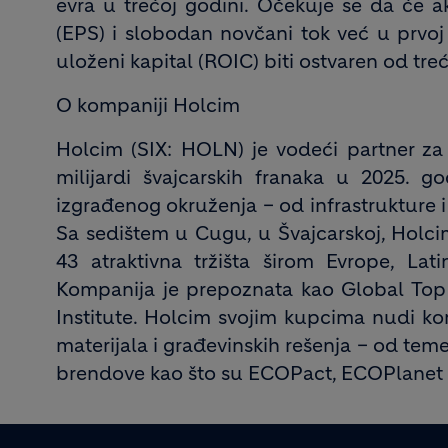
evra u trećoj godini. Očekuje se da će ak
(EPS) i slobodan novčani tok već u prvoj
uloženi kapital (ROIC) biti ostvaren od tre
O kompaniji Holcim
Holcim (SIX: HOLN) je vodeći partner za
milijardi švajcarskih franaka u 2025. go
izgrađenog okruženja – od infrastrukture i
Sa sedištem u Cugu, u Švajcarskoj, Holcim
43 atraktivna tržišta širom Evrope, Lati
Kompanija je prepoznata kao Global Top 
Institute. Holcim svojim kupcima nudi ko
materijala i građevinskih rešenja – od tem
brendove kao što su ECOPact, ECOPlanet 