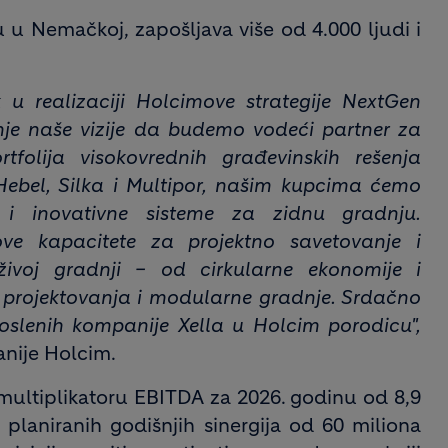
 u Nemačkoj, zapošljava više od 4.000 ljudi i
 u realizaciji Holcimove strategije NextGen
je naše vizije da budemo vodeći partner za
tfolija visokovrednih građevinskih rešenja
ebel, Silka i Multipor, našim kupcima ćemo
e i inovativne sisteme za zidnu gradnju.
e kapacitete za projektno savetovanje i
živoj gradnji – od cirkularne ekonomije i
 projektovanja i modularne gradnje. Srdačno
oslenih kompanije Xella u Holcim porodicu",
anije Holcim.
multiplikatoru EBITDA za 2026. godinu od 8,9
 planiranih godišnjih sinergija od 60 miliona