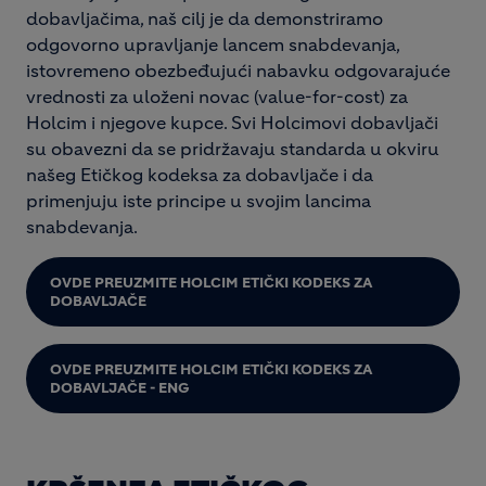
dobavljačima, naš cilj je da demonstriramo
odgovorno upravljanje lancem snabdevanja,
istovremeno obezbeđujući nabavku odgovarajuće
vrednosti za uloženi novac (value-for-cost) za
Holcim i njegove kupce. Svi Holcimovi dobavljači
su obavezni da se pridržavaju standarda u okviru
našeg Etičkog kodeksa za dobavljače i da
primenjuju iste principe u svojim lancima
snabdevanja.
OVDE PREUZMITE HOLCIM ETIČKI KODEKS ZA
DOBAVLJAČE
OVDE PREUZMITE HOLCIM ETIČKI KODEKS ZA
DOBAVLJAČE - ENG