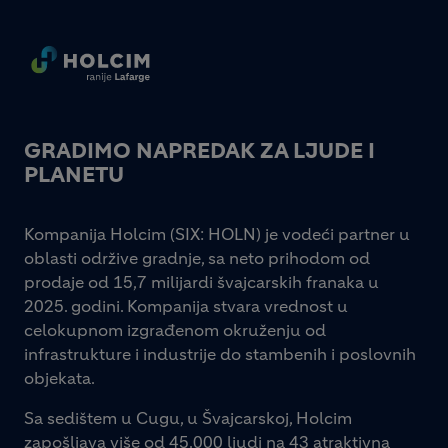
Footer
GRADIMO NAPREDAK ZA LJUDE I
PLANETU
Kompanija Holcim (SIX: HOLN) je vodeći partner u
oblasti održive gradnje, sa neto prihodom od
prodaje od 15,7 milijardi švajcarskih franaka u
2025. godini. Kompanija stvara vrednost u
celokupnom izgrađenom okruženju od
infrastrukture i industrije do stambenih i poslovnih
objekata.
Sa sedištem u Cugu, u Švajcarskoj, Holcim
zapošljava više od 45.000 ljudi na 43 atraktivna