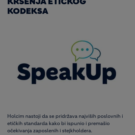
KRŠENJA ETIČKOG
KODEKSA
Holcim nastoji da se pridržava najviših poslovnih i
etičkih standarda kako bi ispunio i premašio
očekivanja zaposlenih i stejkholdera.